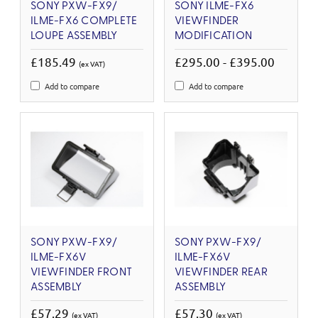
SONY PXW-FX9/
SONY ILME-FX6
ILME-FX6 COMPLETE
VIEWFINDER
LOUPE ASSEMBLY
MODIFICATION
£185.49
£295.00 - £395.00
(ex VAT)
Add to compare
Add to compare
SONY PXW-FX9/
SONY PXW-FX9/
ILME-FX6V
ILME-FX6V
VIEWFINDER FRONT
VIEWFINDER REAR
ASSEMBLY
ASSEMBLY
£57.29
£57.30
(ex VAT)
(ex VAT)