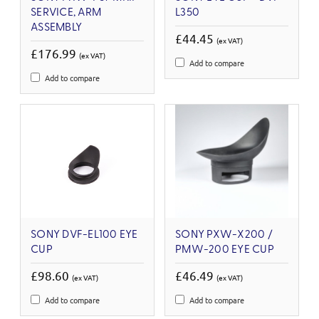
SERVICE, ARM
L350
ASSEMBLY
£44.45
(ex VAT)
£176.99
(ex VAT)
Add to compare
Add to compare
SONY DVF-EL100 EYE
SONY PXW-X200 /
CUP
PMW-200 EYE CUP
£98.60
£46.49
(ex VAT)
(ex VAT)
Add to compare
Add to compare