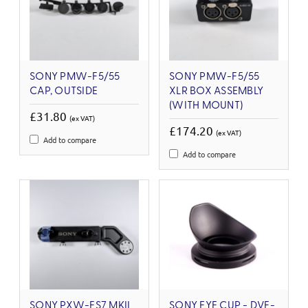
SONY PMW-F5/55
SONY PMW-F5/55
CAP, OUTSIDE
XLR BOX ASSEMBLY
(WITH MOUNT)
£31.80
(ex VAT)
£174.20
(ex VAT)
Add to compare
Add to compare
SONY PXW-FS7 MKII
SONY EYE CUP - DVF-